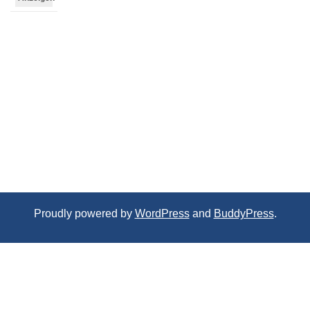
Proudly powered by
WordPress
and
BuddyPress
.