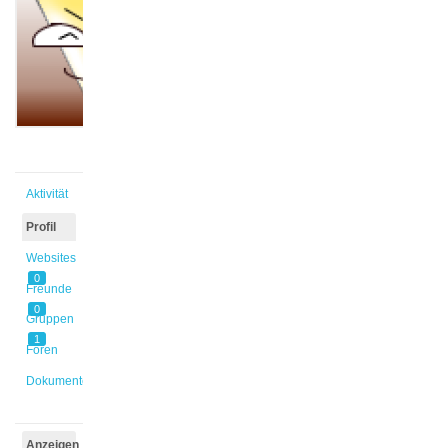
@layla1
Aktiv vor
9 Monaten,
2 Wochen
Aktivität
Profil
Websites
0
Freunde
0
Gruppen
1
Foren
Dokumente
Anzeigen