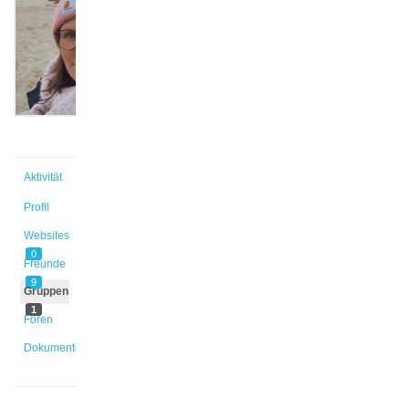
@lametz
Aktiv vor
1 Monat,
4 Wochen
Aktivität
Profil
Websites
0
Freunde
9
Gruppen
1
Foren
Dokumente