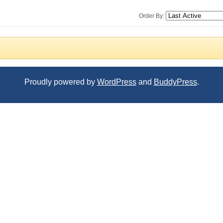
Order By:
Proudly powered by
WordPress
and
BuddyPress
.