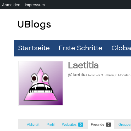
Anmelden
Impressum
Startseite
Erste Schritte
Global
Laetitia
@laetitia
Aktiv vor 3 Jahren, 8 Monaten
Aktivität
Profil
Websites
Freunde
Grupp
0
0