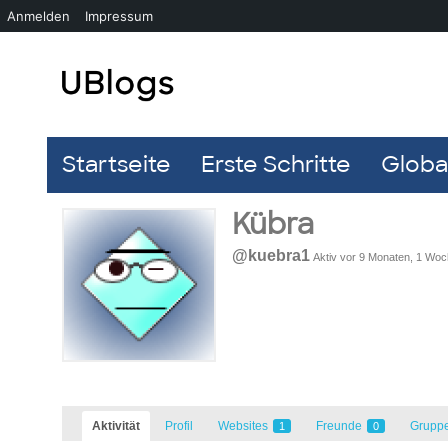
Anmelden
Impressum
Startseite
Erste Schritte
Global
Kübra
@kuebra1
Aktiv vor 9 Monaten, 1 Wo
Aktivität
Profil
Websites
Freunde
Grupp
1
0