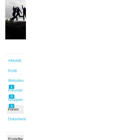
@kuckpau
Aktiv vor
6 Jahren,
1 Monat
Aktivität
Profil
Websites
1
Freunde
3
Gruppen
3
Foren
Dokumente
Erstellte