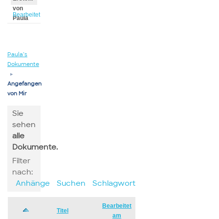
von
Bearbeitet
Paula
von
Paula
Paula’s
Dokumente
▸
Angefangen
von Mir
Sie
sehen
alle
Dokumente.
Filter
nach:
Anhänge
Suchen
Schlagwort
Bearbeitet
Has
Titel
am