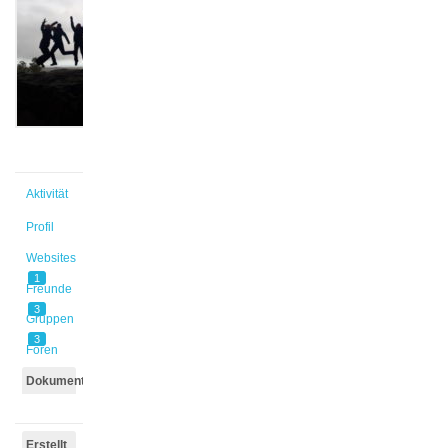
@kuckpau
Aktiv vor
6 Jahren,
1 Monat
Aktivität
Profil
Websites
1
Freunde
3
Gruppen
3
Foren
Dokumente
Erstellt