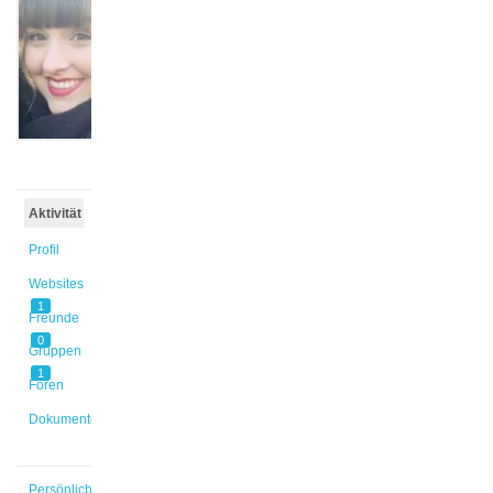
@ktobias
Aktiv vor
6 Jahren
Aktivität
Profil
Websites
1
Freunde
0
Gruppen
1
Foren
Dokumente
Persönlich