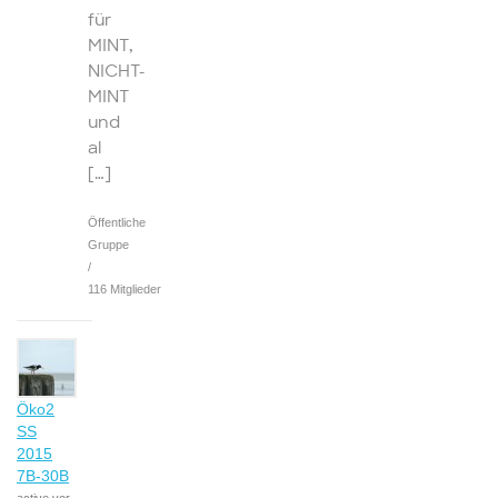
für
MINT,
NICHT-
MINT
und
al
[…]
Öffentliche
Gruppe
/
116 Mitglieder
Öko2
SS
2015
7B-30B
active vor