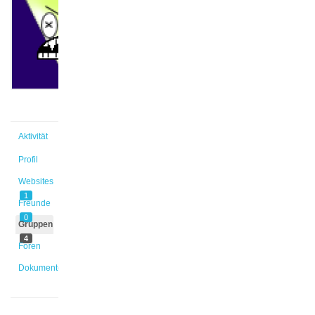
@kokrause
Aktiv vor
10 Jahren
Aktivität
Profil
Websites
1
Freunde
0
Gruppen
4
Foren
Dokumente