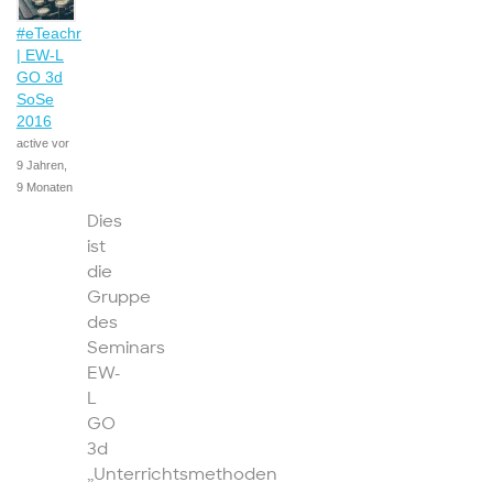
#eTeachr
| EW-L
GO 3d
SoSe
2016
active vor
9 Jahren,
9 Monaten
Dies
ist
die
Gruppe
des
Seminars
EW-
L
GO
3d
„Unterrichtsmethoden