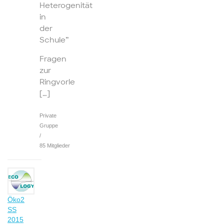
Heterogenität
in
der
Schule”
Fragen
zur
Ringvorle
[…]
Private
Gruppe
/
85 Mitglieder
Öko2
SS
2015