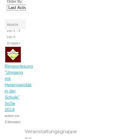
Order By:
Ansicht
von 1 - 4
von 4
Gruppen
Ringvorlesung
”Umgang
mit
Heterogenität
in der
Schule”
SoSe
2014
active vor
3 Monaten
Veranstaltungsgruppe
zur