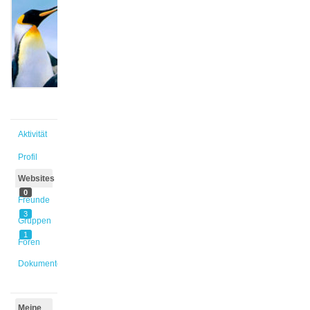
@kiwalter
Aktiv vor
4 Jahren
Aktivität
Profil
Websites
0
Freunde
3
Gruppen
1
Foren
Dokumente
Meine