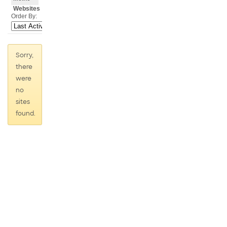
Websites
Order By:
Sorry,
there
were
no
sites
found.