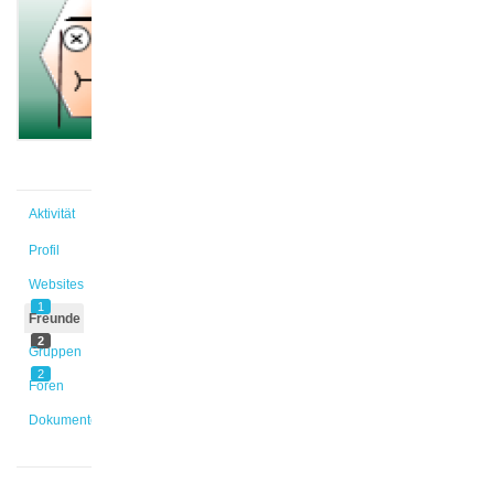
@kinga
Aktiv vor
7 Jahren,
1 Monat
Aktivität
Profil
Websites
1
Freunde
2
Gruppen
2
Foren
Dokumente