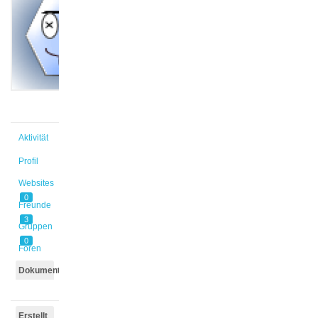
@kinder1
Aktiv vor
3 Jahren,
8 Monaten
Aktivität
Profil
Websites
0
Freunde
3
Gruppen
0
Foren
Dokumente
Erstellt