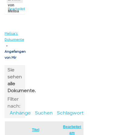
von
Bearbeitet
Melisa
von
Melisa
Melisa’s
Dokumente
▸
Angefangen
von Mir
Sie
sehen
alle
Dokumente.
Filter
nach:
Anhänge
Suchen
Schlagwort
Bearbeitet
Has
Titel
am