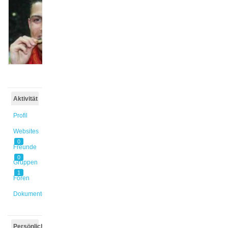
@kilic1
Aktiv vor
4 Tagen,
9 Stunden
Aktivität
Profil
Websites
0
Freunde
0
Gruppen
1
Foren
Dokumente
Persönlich