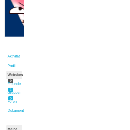
@kheins
Aktiv vor
9 Jahren,
9 Monaten
Aktivität
Profil
Websites
0
Freunde
1
Gruppen
0
Foren
Dokumente
Meine