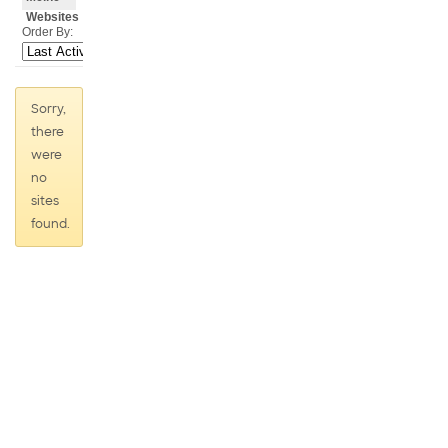
Websites
Order By:
Sorry,
there
were
no
sites
found.