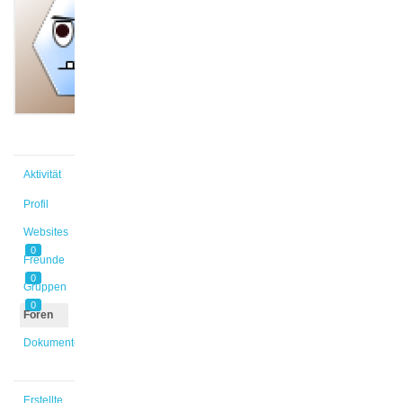
@kawu1
Aktiv vor
2 Jahren,
4 Monaten
Aktivität
Profil
Websites
0
Freunde
0
Gruppen
0
Foren
Dokumente
Erstellte