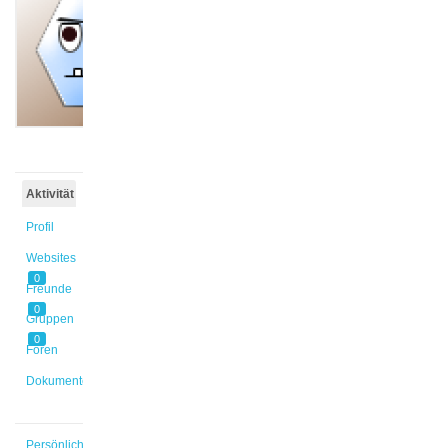
@kawu1
Aktiv vor
2 Jahren,
4 Monaten
Aktivität
Profil
Websites
0
Freunde
0
Gruppen
0
Foren
Dokumente
Persönlich