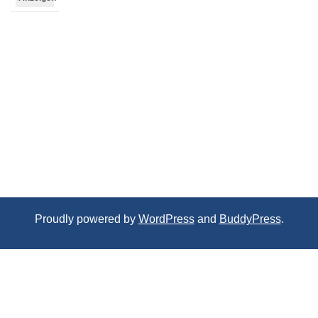
Proudly powered by
WordPress
and
BuddyPress
.