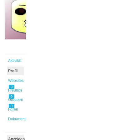
@kamps1
Aktiv vor
7 Jahren
Aktivität
Profil
Websites
0
Freunde
0
Gruppen
0
Foren
Dokumente
Anzeigen