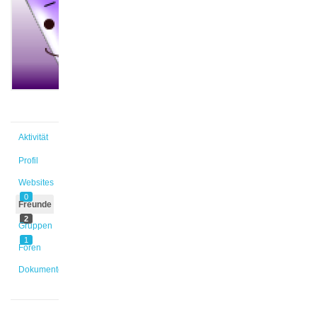
@ka_zm
Aktiv vor
3 Monaten
Aktivität
Profil
Websites
0
Freunde
2
Gruppen
1
Foren
Dokumente