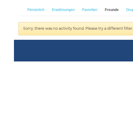
Persönlich
Erwähnungen
Favoriten
Freunde
Gru
Sorry, there was no activity found. Please try a different filter.