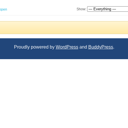
Show:
ppen
Proudly powered by
WordPress
and
BuddyPress
.