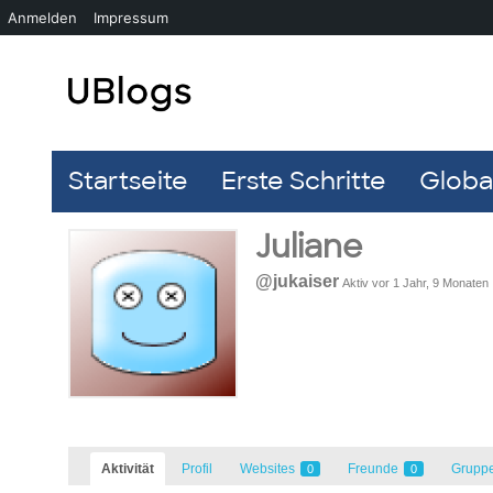
Anmelden
Impressum
Startseite
Erste Schritte
Global
Juliane
@jukaiser
Aktiv vor 1 Jahr, 9 Monaten
Aktivität
Profil
Websites
Freunde
Grupp
0
0