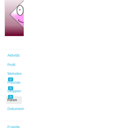
@ju_bu
Aktiv vor
2 Jahren,
8 Monaten
Aktivität
Profil
Websites
0
Freunde
0
Gruppen
0
Foren
Dokumente
Erstellte