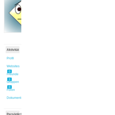
@jtramsen
Aktiv vor
7 Jahren
Aktivität
Profil
Websites
0
Freunde
1
Gruppen
0
Foren
Dokumente
Persönlich