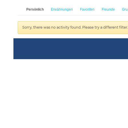
Persönlich
Erwähnungen
Favoriten
Freunde
Gru
Sorry, there was no activity found. Please try a different filter.