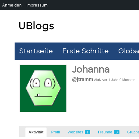
Anmelden
Impressum
Startseite
Erste Schritte
Global
Johanna
@jtramm
Aktiv vor 1 Jahr, 9 Monaten
Aktivität
Profil
Websites
Freunde
Grupp
1
0