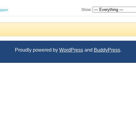
Show:
ppen
Proudly powered by
WordPress
and
BuddyPress
.