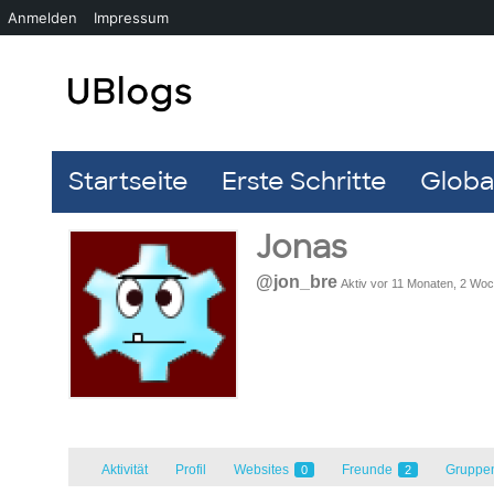
Anmelden
Impressum
Startseite
Erste Schritte
Global
Jonas
@jon_bre
Aktiv vor 11 Monaten, 2 Wo
Aktivität
Profil
Websites
Freunde
Gruppe
0
2