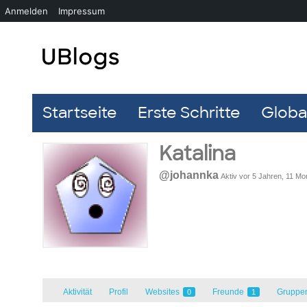
Anmelden
Impressum
Startseite
Erste Schritte
Global
Katalina
@johannka
Aktiv vor 5 Jahren, 11 Mo
Aktivität
Profil
Websites
Freunde
Gruppe
0
1