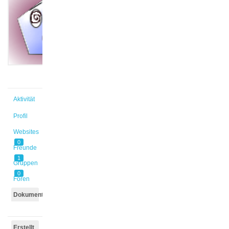
@johannka
Aktiv vor
5 Jahren,
11 Monaten
Aktivität
Profil
Websites
0
Freunde
1
Gruppen
0
Foren
Dokumente
Erstellt