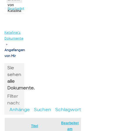
von
Bearbeitet
Katalina
von
Katalina
Katalina’s
Dokumente
▸
Angefangen
von Mir
Sie
sehen
alle
Dokumente.
Filter
nach:
Anhänge
Suchen
Schlagwort
Bearbeitet
Has
Titel
am