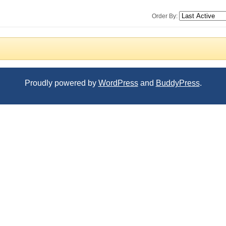
Order By:
Proudly powered by
WordPress
and
BuddyPress
.