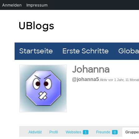
Anmelden
Impressum
Startseite
Erste Schritte
Global
Johanna
@johanna5
Aktiv vor 1 Jahr, 11 Mona
Aktivität
Profil
Websites
Freunde
Grupp
1
0