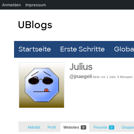
Anmelden
Impressum
Startseite
Erste Schritte
Global
Julius
@jnaegeli
Aktiv vor 1 Jahr, 9 Monaten
Aktivität
Profil
Websites
Freunde
Grupp
0
0