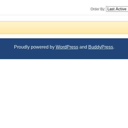
Order By:
Proudly powered by
WordPress
and
BuddyPress
.