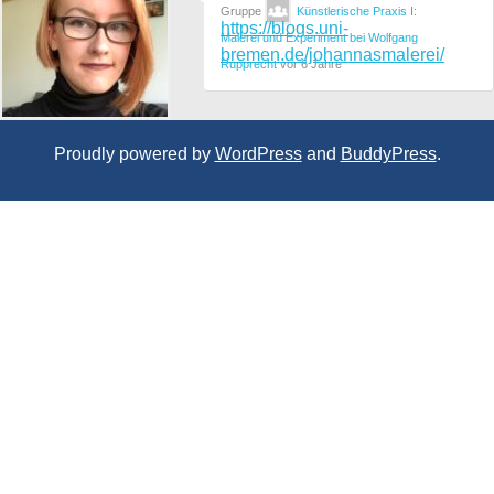
Gruppe
Künstlerische Praxis I:
https://blogs.uni-
Malerei und Experiment bei Wolfgang
bremen.de/johannasmalerei/
Rupprecht
vor 6 Jahre
Proudly powered by
WordPress
and
BuddyPress
.