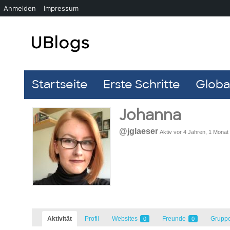
Anmelden
Impressum
Startseite
Erste Schritte
Global
Johanna
@jglaeser
Aktiv vor 4 Jahren, 1 Monat
Aktivität
Profil
Websites
Freunde
Grupp
0
0