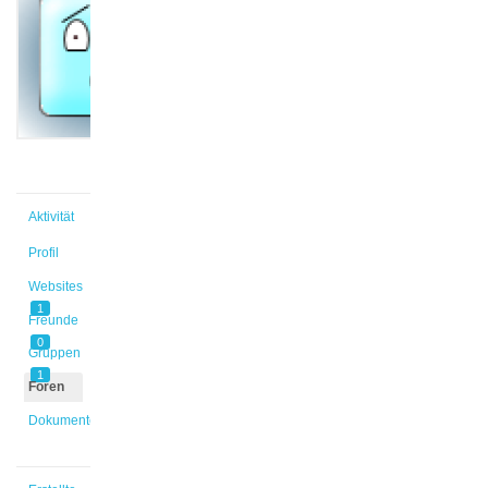
Hendrik
@jan_buc
Aktiv vor
9 Monaten,
1 Woche
Aktivität
Profil
Websites
1
Freunde
0
Gruppen
1
Foren
Dokumente