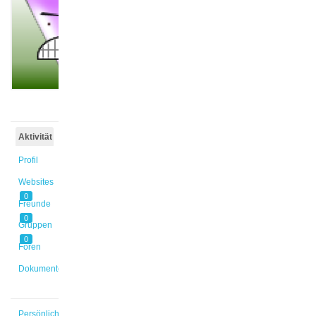
@jan3
Aktiv vor
4 Jahren,
1 Monat
Aktivität
Profil
Websites
0
Freunde
0
Gruppen
0
Foren
Dokumente
Persönlich