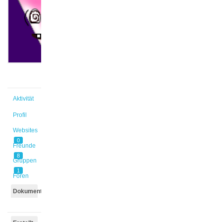
Sophia
@iflasch
Aktiv vor
1 Monat,
3 Wochen
Aktivität
Profil
Websites
0
Freunde
8
Gruppen
1
Foren
Dokumente