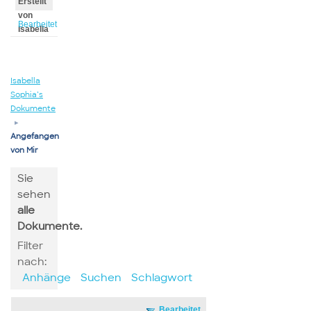
Erstellt
von
Bearbeitet
Isabella
von
Isabella
Isabella
Sophia’s
Dokumente
▸
Angefangen
von Mir
Sie
sehen
alle
Dokumente.
Filter
nach:
Anhänge
Suchen
Schlagwort
Bearbeitet