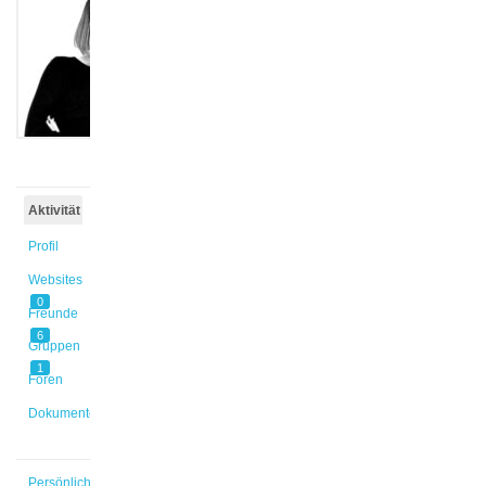
@hemmen
Aktiv vor
5 Monaten,
3 Wochen
Aktivität
Profil
Websites
0
Freunde
6
Gruppen
1
Foren
Dokumente
Persönlich