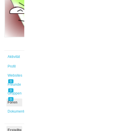
@heitmaja
Aktiv vor
2 Jahren
Aktivität
Profil
Websites
0
Freunde
0
Gruppen
0
Foren
Dokumente
Erstellte