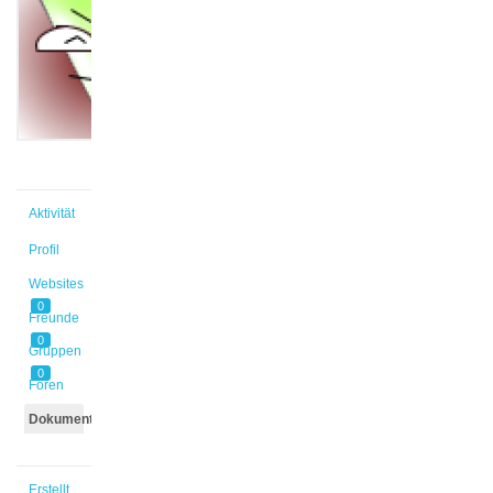
@heitmaja
Aktiv vor
2 Jahren
Aktivität
Profil
Websites
0
Freunde
0
Gruppen
0
Foren
Dokumente
Erstellt