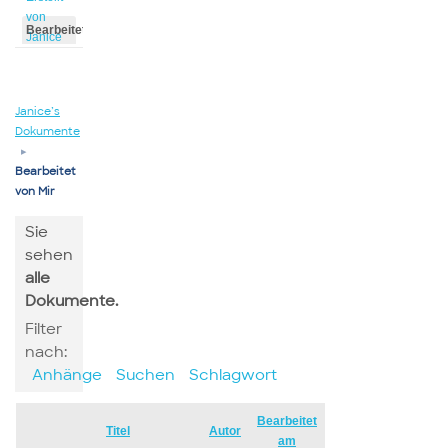
von
Bearbeitet
Janice
von
Janice
Janice’s
Dokumente
▸
Bearbeitet
von Mir
Sie
sehen
alle
Dokumente.
Filter
nach:
Anhänge
Suchen
Schlagwort
Bearbeitet
Has
Titel
Autor
am