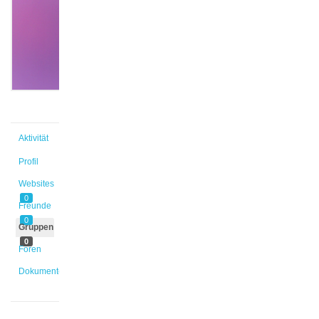
@he_pf
Aktiv vor
5 Jahren,
11 Monaten
Aktivität
Profil
Websites
0
Freunde
0
Gruppen
0
Foren
Dokumente