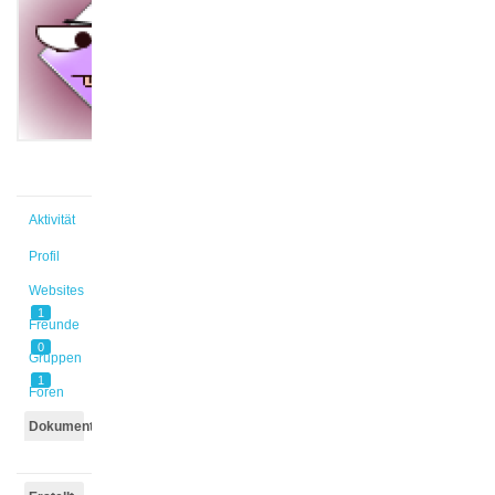
Marie
@hahnlea
Aktiv vor
11 Monaten,
1 Woche
Aktivität
Profil
Websites
1
Freunde
0
Gruppen
1
Foren
Dokumente