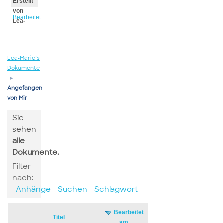
Erstellt
von
Bearbeitet
Lea-
von
Marie
Lea-
Marie
Lea-Marie’s
Dokumente
▸
Angefangen
von Mir
Sie
sehen
alle
Dokumente.
Filter
nach:
Anhänge
Suchen
Schlagwort
Bearbeitet
Has
Titel
am