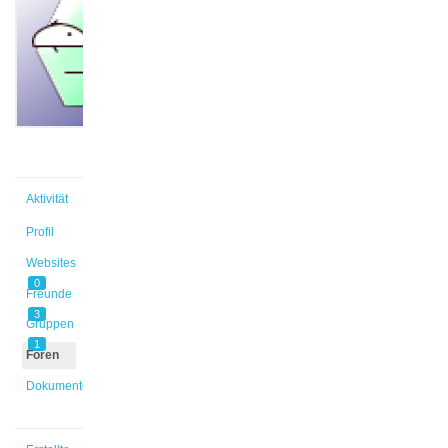
Henrik
@haasel
Aktiv vor
1 Monat,
1 Woche
Aktivität
Profil
Websites
0
Freunde
3
Gruppen
1
Foren
Dokumente