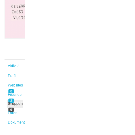
Merve
@guelderen-
merve
Aktiv vor
3 Jahren,
1 Monat
Aktivität
Profil
Websites
0
Freunde
3
Gruppen
0
Foren
Dokumente