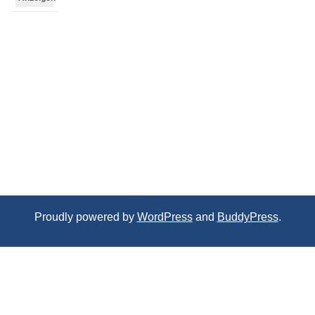
Proudly powered by
WordPress
and
BuddyPress
.