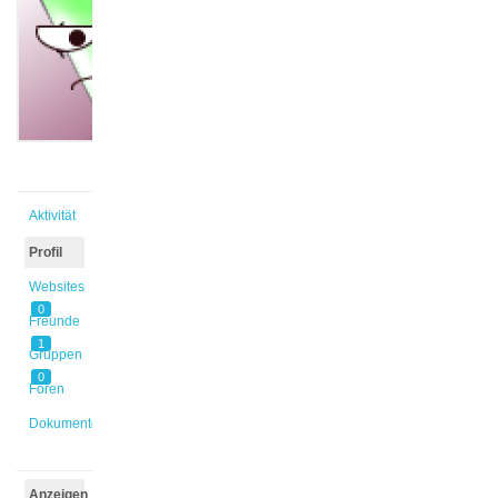
@gina-
2
Aktiv vor
3 Jahren,
5 Monaten
Aktivität
Profil
Websites
0
Freunde
1
Gruppen
0
Foren
Dokumente
Anzeigen