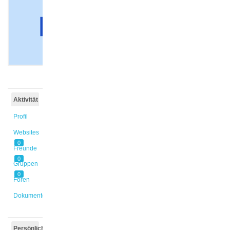
@frwagner
Aktiv vor
4 Tagen,
20 Stunden
Aktivität
Profil
Websites
0
Freunde
0
Gruppen
0
Foren
Dokumente
Persönlich