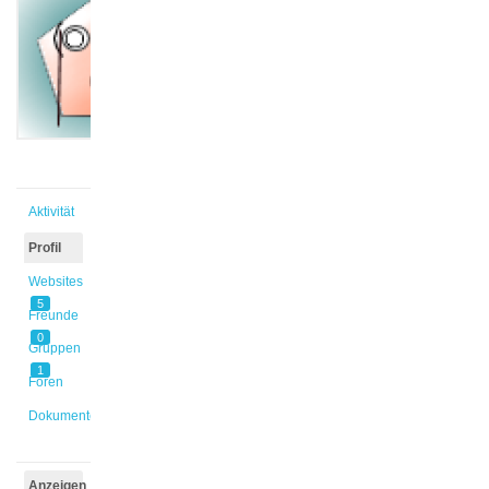
@frichter
Aktiv vor
1 Jahr,
10 Monaten
Aktivität
Profil
Websites
5
Freunde
0
Gruppen
1
Foren
Dokumente
Anzeigen