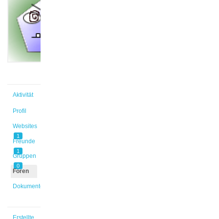
@franka1
Aktiv vor
6 Jahren,
6 Monaten
Aktivität
Profil
Websites
1
Freunde
1
Gruppen
0
Foren
Dokumente
Erstellte