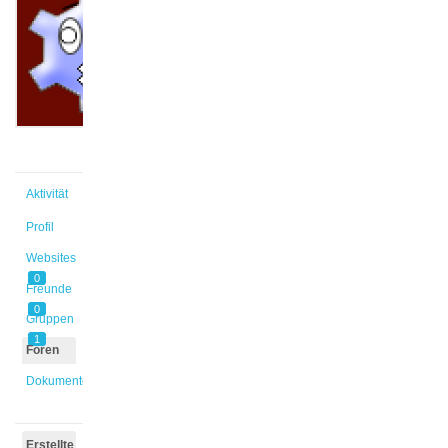
@fpensky
Aktiv vor
1 Jahr,
8 Monaten
Aktivität
Profil
Websites
0
Freunde
0
Gruppen
1
Foren
Dokumente
Erstellte