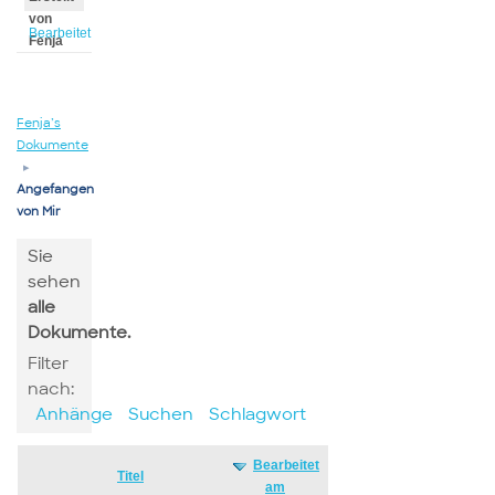
von
Bearbeitet
Fenja
von
Fenja
Fenja’s
Dokumente
▸
Angefangen
von Mir
Sie
sehen
alle
Dokumente.
Filter
nach:
Anhänge
Suchen
Schlagwort
Bearbeitet
Has
Titel
am