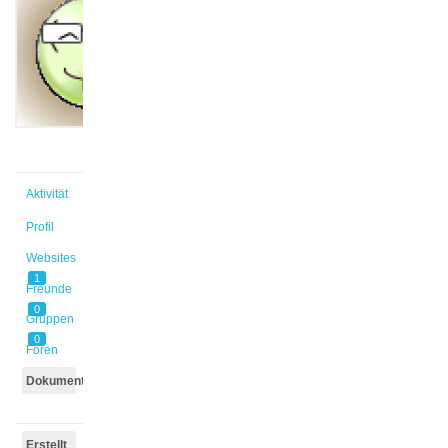
@fenja
Aktiv vor
2 Wochen,
2 Tagen
Aktivität
Profil
Websites
1
Freunde
0
Gruppen
0
Foren
Dokumente
Erstellt