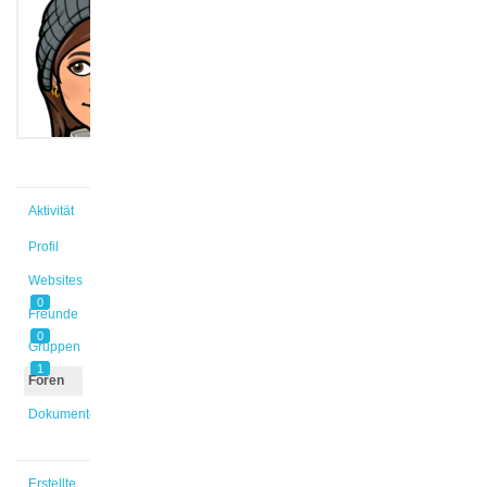
@fander
Aktiv vor
1 Jahr,
6 Monaten
Aktivität
Profil
Websites
0
Freunde
0
Gruppen
1
Foren
Dokumente
Erstellte