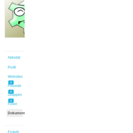
@falldorf
Aktiv vor
2 Jahren,
2 Monaten
Aktivität
Profil
Websites
0
Freunde
0
Gruppen
0
Foren
Dokumente
Erstellt