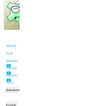
@falldorf
Aktiv vor
2 Jahren,
2 Monaten
Aktivität
Profil
Websites
0
Freunde
0
Gruppen
0
Foren
Dokumente
Erstellt