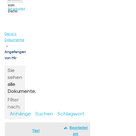
von
Bearbeitet
Dario
von
Dario
Dario’s
Dokumente
▸
Angefangen
von Mir
Sie
sehen
alle
Dokumente.
Filter
nach:
Anhänge
Suchen
Schlagwort
Bearbeitet
Has
Titel
am