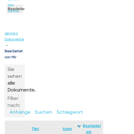
von
Bearbeitet
Janina
von
Janina
Janina’s
Dokumente
▸
Bearbeitet
von Mir
Sie
sehen
alle
Dokumente.
Filter
nach:
Anhänge
Suchen
Schlagwort
Bearbeitet
Has
Titel
Autor
am