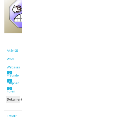
@falkja
Aktiv vor
4 Jahren,
10 Monaten
Aktivität
Profil
Websites
0
Freunde
1
Gruppen
0
Foren
Dokumente
Erstellt