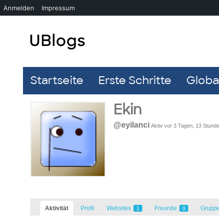
Anmelden
Impressum
Startseite
Erste Schritte
Global
Ekin
@eyilanci
Aktiv vor 3 Tagen, 13 Stund
Aktivität
Profil
Websites
Freunde
Grupp
1
0