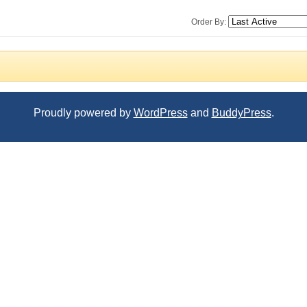
Order By:
Proudly powered by
WordPress
and
BuddyPress
.