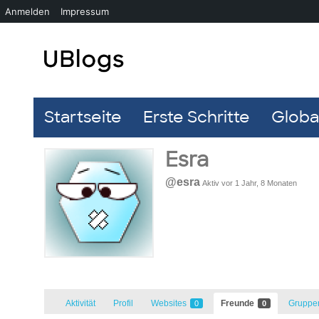
Anmelden
Impressum
Startseite
Erste Schritte
Global
Esra
@esra
Aktiv vor 1 Jahr, 8 Monaten
Aktivität
Profil
Websites
Freunde
Grupp
0
0